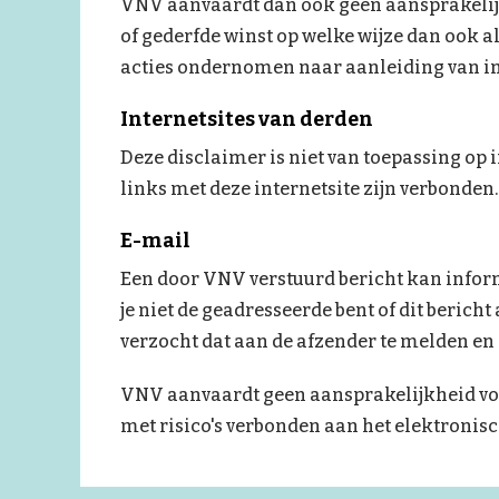
VNV aanvaardt dan ook geen aansprakelijk
of gederfde winst op welke wijze dan ook al
acties ondernomen naar aanleiding van in
Internetsites van derden
Deze disclaimer is niet van toepassing op 
links met deze internetsite zijn verbonden.
E-mail
Een door VNV verstuurd bericht kan informa
je niet de geadresseerde bent of dit bericht
verzocht dat aan de afzender te melden en h
VNV aanvaardt geen aansprakelijkheid voo
met risico's verbonden aan het elektronis