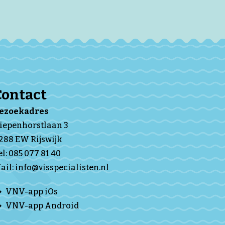
Contact
Bezoekadres
iepenhorstlaan 3
288 EW Rijswijk
el:
085 077 81 40
ail:
info@visspecialisten.nl
VNV-app iOs
VNV-app Android