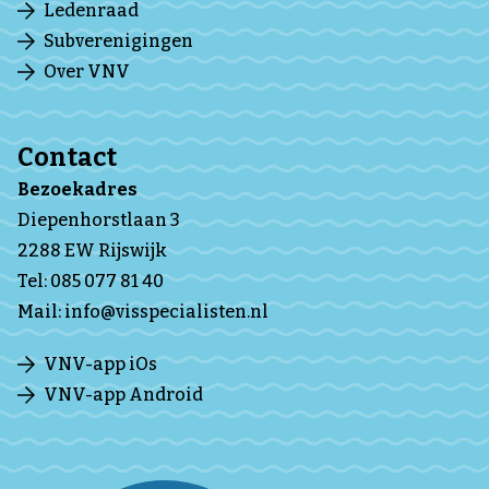
Ledenraad
Subverenigingen
Over VNV
Contact
Bezoekadres
Diepenhorstlaan 3
2288 EW Rijswijk
Tel:
085 077 81 40
Mail:
info@visspecialisten.nl
VNV-app iOs
VNV-app Android