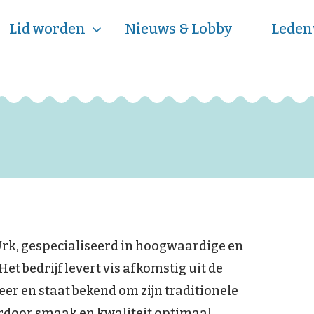
Lid worden
Nieuws & Lobby
Leden
 Urk, gespecialiseerd in hoogwaardige en
t bedrijf levert vis afkomstig uit de
er en staat bekend om zijn traditionele
rdoor smaak en kwaliteit optimaal