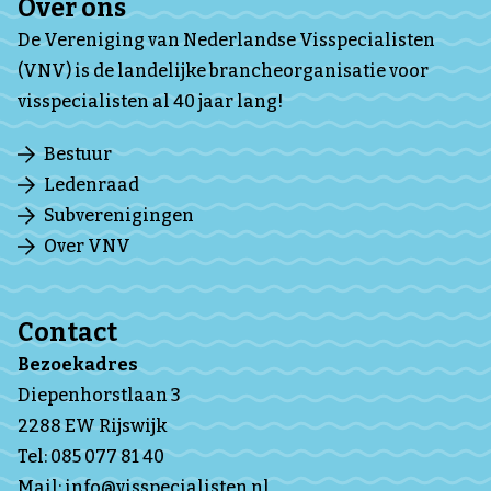
Over ons
De Vereniging van Nederlandse Visspecialisten
(VNV) is de landelijke brancheorganisatie voor
visspecialisten al 40 jaar lang!
Bestuur
Ledenraad
Subverenigingen
Over VNV
Contact
Bezoekadres
Diepenhorstlaan 3
2288 EW Rijswijk
Tel:
085 077 81 40
Mail:
info@visspecialisten.nl